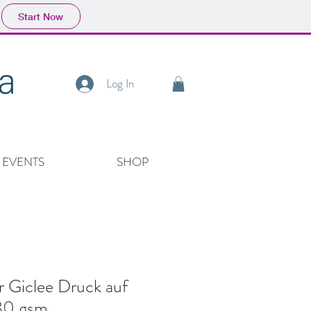
Start Now
Log In
EVENTS
SHOP
 Giclee Druck auf
280 gsm