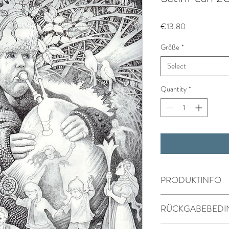
Price
€13.80
Größe
*
Select
Quantity
*
PRODUKTINFO
RÜCKGABEBED
Widerrufsrecht für Ver