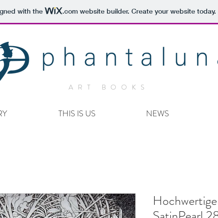
igned with the
.com
website builder. Create your website today.
ART BOOKS
RY
THIS IS US
NEWS
Hochwertiger
SatinPearl 